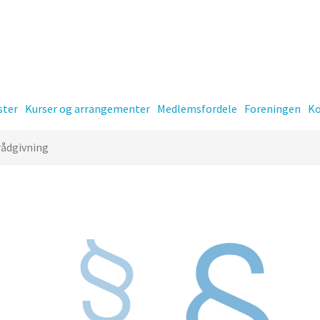
ster
Kurser og arrangementer
Medlemsfordele
Foreningen
Ko
 rådgivning
er
Kontingent
-