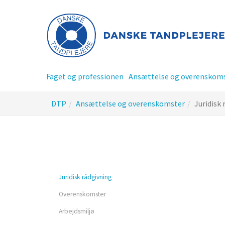
Gå
til
hoved-
indhold
Faget og professionen
Ansættelse og overenskom
Du
DTP
Ansættelse og overenskomster
Juridisk
er
her:
Privatansat tandplejer
Offentlig ansat tandplej
Juridisk rådgivning
Overenskomster
Tillidsrepræsentant - TR
Arbejdsmiljø
siderne