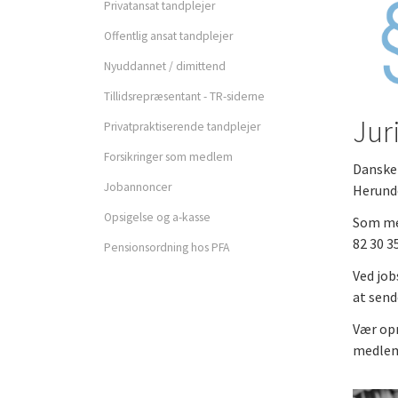
Privatansat tandplejer
Privatpraktiserende
Offentlig ansat tandplejer
tandplejer
Nyuddannet / dimittend
Forsikringer som medle
Tillidsrepræsentant - TR-siderne
Jur
Privatpraktiserende tandplejer
Opsigelse og a-kasse
Forsikringer som medlem
Danske 
Jobannoncer
Herunde
Opsigelse og a-kasse
Som med
82 30 35
Pensionsordning hos PFA
Ved job
Fagprofiler
at send
Vær opm
medlem