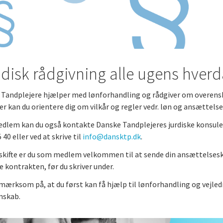
m
idisk rådgivning alle ugens hver
Tandplejere hjælper med lønforhandling og rådgiver om overensk
r kan du orientere dig om vilkår og regler vedr. løn og ansættelse
lem kan du også kontakte Danske Tandplejeres jurdiske konsulent
 40 eller ved at skrive til
info@dansktp.dk
.
skifte er du som medlem velkommen til at sende din ansættelses
e kontrakten, før du skriver under.
ærksom på, at du først kan få hjælp til lønforhandling og vejledn
skab.