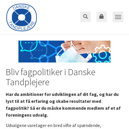
Gå
til
hoved-
Toggle
indhold
naviga
Bliv fagpolitiker i Danske
Tandplejere
Har du ambitioner for udviklingen af dit fag, og har du
lyst til at få erfaring og skabe resultater med
fagpolitik? Så er du måske kommende medlem af et af
foreningens udvalg.
Udvalgene varetager en bred vifte af spændende,