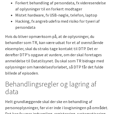
Forkert behandling af persondata, fx videresendelse
af oplysninger til en forkert modtager
Mistet hardware, fx USB-nøgle, telefon, laptop
Hacking, fx angreb udefra med risiko for tyveri af
persondata
Hvis du bliver opmærksom på, at de oplysninger, du
behandler som TR, kan være udsat for et af ovenstående
eksempler, skal du straks tage kontakt til DTP. Det er
derefter DTP's opgave at vurdere, om der skal foretages
anmeldelse til Datatilsynet. Du skal som TR bidrage med
oplysninger om hændelsesforløbet, så DTP får det fulde
billede af episoden.
Behandlingsregler og lagring af
data
Helt grundlæggende skal der ske en behandling af
personoplysninger, før vi er inde i lovgivningen på området.
Det kan fx være indsamling, registrering, systematisering,