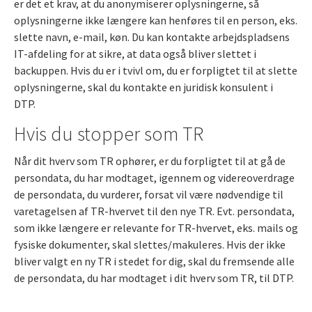
er det et krav, at du anonymiserer oplysningerne, så
oplysningerne ikke længere kan henføres til en person, eks.
slette navn, e-mail, køn. Du kan kontakte arbejdspladsens
IT-afdeling for at sikre, at data også bliver slettet i
backuppen. Hvis du er i tvivl om, du er forpligtet til at slette
oplysningerne, skal du kontakte en juridisk konsulent i
DTP.
Hvis du stopper som TR
Når dit hverv som TR ophører, er du forpligtet til at gå de
persondata, du har modtaget, igennem og videreoverdrage
de persondata, du vurderer, forsat vil være nødvendige til
varetagelsen af TR-hvervet til den nye TR. Evt. persondata,
som ikke længere er relevante for TR-hvervet, eks. mails og
fysiske dokumenter, skal slettes/makuleres. Hvis der ikke
bliver valgt en ny TR i stedet for dig, skal du fremsende alle
de persondata, du har modtaget i dit hverv som TR, til DTP.