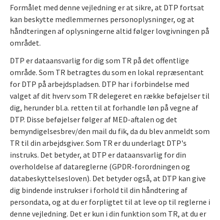
Formålet med denne vejledning er at sikre, at DTP fortsat
kan beskytte medlemmernes personoplysninger, og at
håndteringen af oplysningerne altid følger lovgivningen på
området.
DTP er dataansvarlig for dig som TR på det offentlige
område. Som TR betragtes du som en lokal repræsentant
for DTP på arbejdspladsen. DTP har i forbindelse med
valget af dit hverv som TR delegeret en række beføjelser til
dig, herunder bl.a. retten til at forhandle løn på vegne af
DTP. Disse beføjelser følger af MED-aftalen og det
bemyndigelsesbrev/den mail du fik, da du blev anmeldt som
TR til din arbejdsgiver. Som TR er du underlagt DTP's
instruks. Det betyder, at DTP er dataansvarlig for din
overholdelse af datareglerne (GPDR-forordningen og
databeskyttelsesloven). Det betyder også, at DTP kan give
dig bindende instrukser i forhold til din håndtering af
persondata, og at du er forpligtet til at leve op til reglerne i
denne vejledning. Det er kun i din funktion som TR, at du er