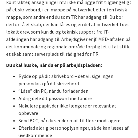
kontrakter, ansøgninger mv. ikke må ligge frit tilgængeligt
på et skrivebord, i en mappe på netværket eller i en fysisk
mappe, som andre end du som TR har adgang til. Du bør
derfor få et skab, der kan låses og en del af netværket fx et
lokalt drev, som kun du og teknisk support fra IT-
afdelingen har adgang til. Arbejdsgiver er jf. MED-aftalen på
det kommunale og regionale område forpligtet til at stille
et skab samt serverplads til rådighed for TR.
Du skal huske, når du er på arbejdspladsen:
Rydde op på dit skrivebord – det vil sige ingen
persondata på dit skrivebord
”Låse” din PC, når du forlader den
Aldrig dele dit password med andre
Makulere papir, der ikke længere er relevant at
opbevare
Send BCC, når du sender mail til flere modtagere
Efterlad aldrig personoplysninger, så de kan læses af
uvedkommende