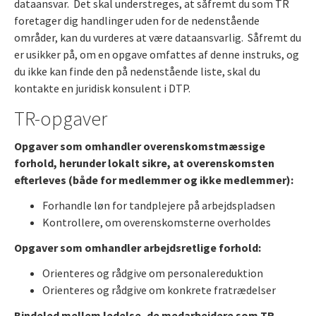
dataansvar. Det skal understreges, at såfremt du som TR
foretager dig handlinger uden for de nedenstående
områder, kan du vurderes at være dataansvarlig. Såfremt du
er usikker på, om en opgave omfattes af denne instruks, og
du ikke kan finde den på nedenstående liste, skal du
kontakte en juridisk konsulent i DTP.
TR-opgaver
Opgaver som omhandler overenskomstmæssige
forhold, herunder lokalt sikre, at overenskomsten
efterleves (både for medlemmer og ikke medlemmer):
Forhandle løn for tandplejere på arbejdspladsen
Kontrollere, om overenskomsterne overholdes
Opgaver som omhandler arbejdsretlige forhold:
Orienteres og rådgive om personalereduktion
Orienteres og rådgive om konkrete fratrædelser
Bindeled mellem ledelse, de medarbejdere som TR