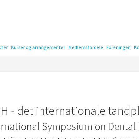
ster
Kurser og arrangementer
Medlemsfordele
Foreningen
Ko
er
Kontingent
H - det internationale tand
ernational Symposium on Dental
-