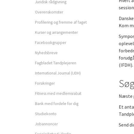
Hvert a
Juridisk rådgivning
Privatpraktiserende
session
Overenskomster
tandplejer
Danske 
Profilering og fremme af faget
Forsikringer som medle
Kom me
Kurser og arrangementer
Symposi
Facebookgrupper
oplevel
Opsigelse og a-kasse
forbed
Nyhedsbreve
forudgå
Fagbladet Tandplejeren
(IFDH).
International Journal (IJDH)
Søg
Forsikringer
Fitness med medlemsrabat
Næste g
Fagprofiler
Bank med fordele for dig
Et anta
Tandple
Studiekonto
Jobannoncer
Send di