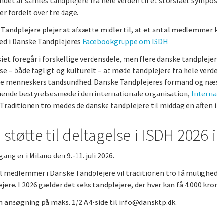
ndet år samles tandplejere fra hele verden til et storslået sympo
er fordelt over tre dage.
Tandplejere plejer at afsætte midler til, at et antal medlemmer ka
m
d i Danske Tandplejeres
Facebookgruppe om ISDH
et foregår i forskellige verdensdele, men flere danske tandpleje
se – både fagligt og kulturelt – at møde tandplejere fra hele verd
re menneskers tandsundhed. Danske Tandplejeres formand og næs
ende bestyrelsesmøde i den internationale organisation,
Interna
 Traditionen tro mødes de danske tandplejere til middag en aften i
 støtte til deltagelse i ISDH 2026 
ang er i Milano den 9.-11. juli 2026.
l medlemmer i Danske Tandplejere vil traditionen tro få mulighe
jere. I 2026 gælder det seks tandplejere, der hver kan få 4.000 kron
n ansøgning på maks. 1/2 A4-side til info@dansktp.dk.