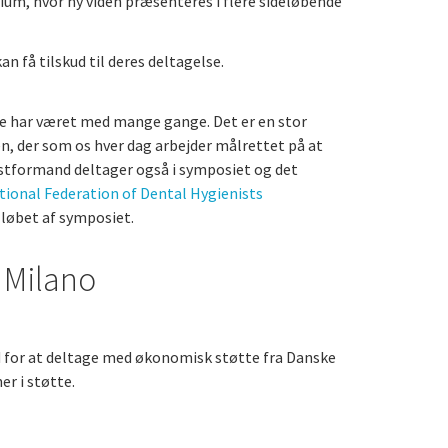
sium, hvor ny viden præsenteres i flere sideløbende
n få tilskud til deres deltagelse.
re har været med mange gange. Det er en stor
en, der som os hver dag arbejder målrettet på at
tformand deltager også i symposiet og det
tional Federation of Dental Hygienists
 løbet af symposiet.
i Milano
d for at deltage med økonomisk støtte fra Danske
er i støtte.