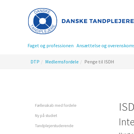
Gå
til
hoved-
indhold
Faget og professionen
Ansættelse og overenskom
Du
DTP
Medlemsfordele
Penge til ISDH
er
her:
Privatansat tandplejer
Offentlig ansat tandplej
ISD
Fællesskab med fordele
Ny på studiet
Int
Tillidsrepræsentant - TR
Tandplejerstuderende
siderne