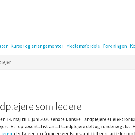
ster
Kurser og arrangementer
Medlemsfordele
Foreningen
Ko
lejer
er
Kontingent
dplejere som ledere
den 14. maj til 1. juni 2020 sendte Danske Tandplejere et elektro
-
jere. Et repræsentativt antal tandplejere deltog i undersøgelse. He
ejeren
, der følger op på undersøgelsen samt tidligere artikler om