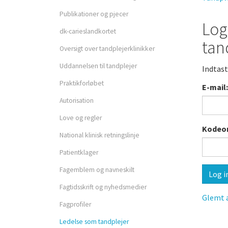
Privatpraktiserende
Publikationer og pjecer
tandplejer
Log
dk-carieslandkortet
Forsikringer som medle
tan
Oversigt over tandplejerklinikker
Uddannelsen til tandplejer
Indtast
Opsigelse og a-kasse
Praktikforløbet
E-mail:
Autorisation
Love og regler
Kodeor
National klinisk retningslinje
Patientklager
Fagprofiler
Fagemblem og navneskilt
Fagtidsskrift og nyhedsmedier
Glemt a
Fagprofiler
Ledelse som tandplejer