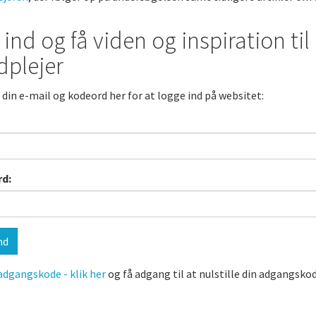
 ind og få viden og inspiration ti
m
dplejer
 din e-mail og kodeord her for at logge ind på websitet:
d:
dgangskode - klik her
og få adgang til at nulstille din adgangskod