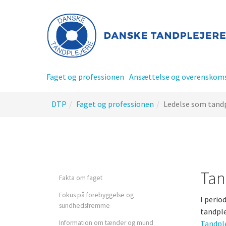
Gå
til
hoved-
indhold
Faget og professionen
Ansættelse og overenskom
Du
DTP
Faget og professionen
Ledelse som tandp
er
her:
Privatansat tandplejer
Offentlig ansat tandplej
Tan
Fakta om faget
Fokus på forebyggelse og
I perio
Tillidsrepræsentant - TR
sundhedsfremme
tandple
siderne
Information om tænder og mund
Tandpl