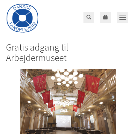
Gå
til
hoved-
Toggle
indhold
naviga
Gratis adgang til
Arbejdermuseet