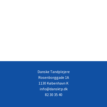
Danske Tandplejere
Rosenborggade 1A
1130 København K
info@dansktp.dk
82 30 35 40