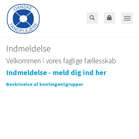
Gå
til
hoved-
Toggle
indhold
naviga
Indmeldelse
Velkommen i vores faglige fællesskab
Indmeldelse - meld dig ind her
Beskrivelse af kontingentgrupper