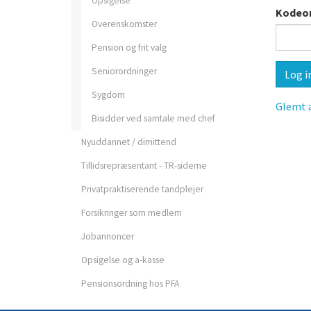
Opsigelse
Kodeor
Overenskomster
Pension og frit valg
Seniorordninger
Sygdom
Glemt a
Bisidder ved samtale med chef
Nyuddannet / dimittend
Tillidsrepræsentant - TR-siderne
Privatpraktiserende tandplejer
Forsikringer som medlem
Jobannoncer
Opsigelse og a-kasse
Pensionsordning hos PFA