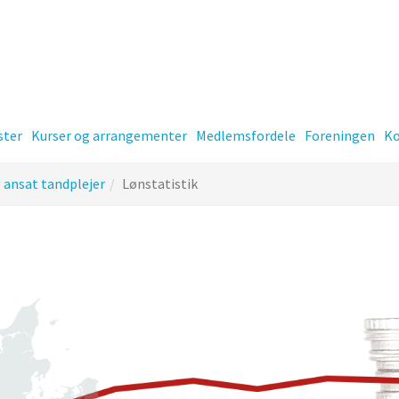
ster
Kurser og arrangementer
Medlemsfordele
Foreningen
Ko
g ansat tandplejer
Lønstatistik
er
Kontingent
-