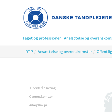
Gå
til
hoved-
indhold
Faget og professionen
Ansættelse og overenskom
Du
DTP
Ansættelse og overenskomster
Offentli
er
her:
Privatansat tandplejer
Offentlig ansat tandplej
Juridisk rådgivning
Overenskomster
Tillidsrepræsentant - TR
Arbejdsmiljø
siderne