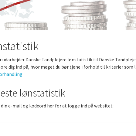
m
statistik
r udarbejder Danske Tandplejere lønstatistik til Danske Tandple
spore dig ind på, hvor meget du bør tjene i forhold til kriterier som
orhandling
este lønstatistik
 din e-mail og kodeord her for at logge ind på websitet: