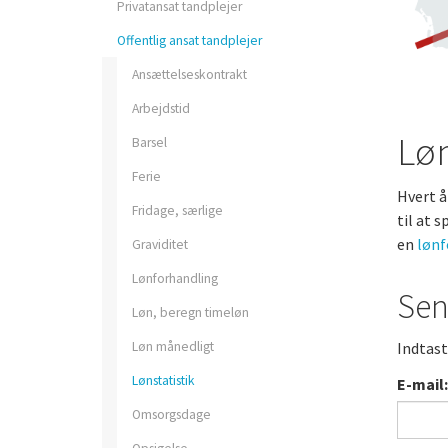
Privatansat tandplejer
Privatpraktiserende
Offentlig ansat tandplejer
tandplejer
Ansættelseskontrakt
Forsikringer som medle
Arbejdstid
Løn
Barsel
Opsigelse og a-kasse
Ferie
Hvert å
Fridage, særlige
til at 
en
lønf
Graviditet
Lønforhandling
Sen
Løn, beregn timeløn
Fagprofiler
Løn månedligt
Indtast
Lønstatistik
E-mail:
Omsorgsdage