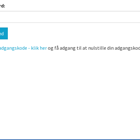
d:
dgangskode - klik her
og få adgang til at nulstille din adgangskod