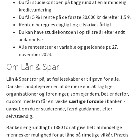
Du får studiekontoen på baggrund af en almindelig
kreditvurdering.
Du får 5 % i rente på de første 20.000 kr. derefter 1,5 %.
Renten beregnes dagligt og tilskrives årligt.
Du kan have studiekontoen i op til tre år efter endt
uddannelse.
Alle rentesatser er variable og gældende pr. 27.
november 2023.
Om Lån & Spar
Lån & Spar tror på, at fællesskaber er til gavn for alle.
Danske Tandplejere
er en af de mere end 50 faglige
organisationer og foreninger, som ejer dem. Det er derfor,
du som medlem får en række
særlige fordele
i banken -
uanset om du er studerende, færdiguddannet eller
selvstændig.
Banken er grundlagt i 1880 for at give helt almindelige
mennesker mulighed for at låne på rimelige vilkår. Præcis