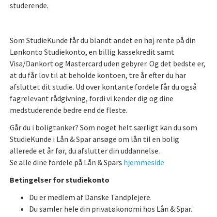
studerende.
Som StudieKunde får du blandt andet en høj rente på din
Lønkonto Studiekonto, en billig kassekredit samt
Visa/Dankort og Mastercard uden gebyrer. Og det bedste er,
at du får lov til at beholde kontoen, tre år efter du har
afsluttet dit studie. Ud over kontante fordele får du også
fagrelevant rådgivning, fordi vi kender dig og dine
medstuderende bedre end de fleste.
Går du i boligtanker? Som noget helt særligt kan du som
StudieKunde i Lån & Spar ansøge om lån til en bolig
allerede et år før, du afslutter din uddannelse.
Se alle dine fordele på Lån & Spars
hjemmeside
Betingelser for studiekonto
Du er medlem af Danske Tandplejere.
Du samler hele din privatøkonomi hos Lån & Spar.