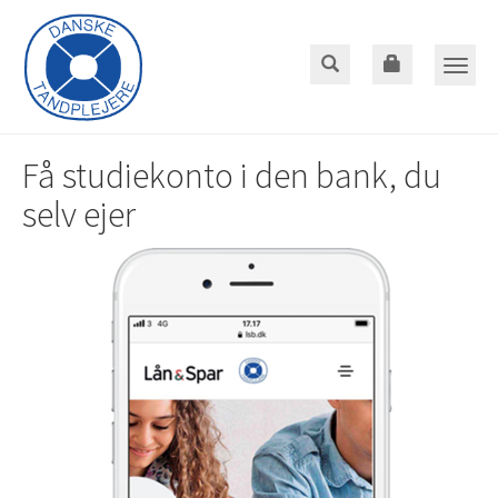
Gå
til
hoved-
Toggle
indhold
naviga
Få studiekonto i den bank, du
selv ejer