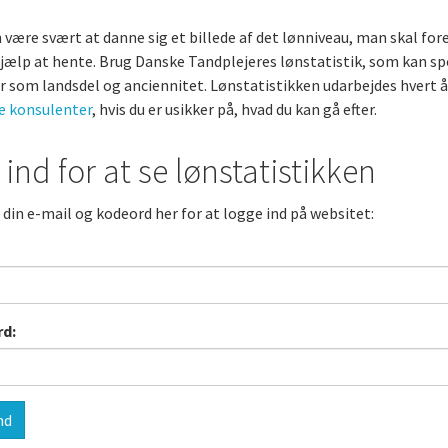
 være svært at danne sig et billede af det lønniveau, man skal fore
hjælp at hente. Brug Danske Tandplejeres lønstatistik, som kan spor
m
er som landsdel og anciennitet. Lønstatistikken udarbejdes hvert år.
ke konsulenter
, hvis du er usikker på, hvad du kan gå efter.
 ind for at se lønstatistikken
 din e-mail og kodeord her for at logge ind på websitet:
d: