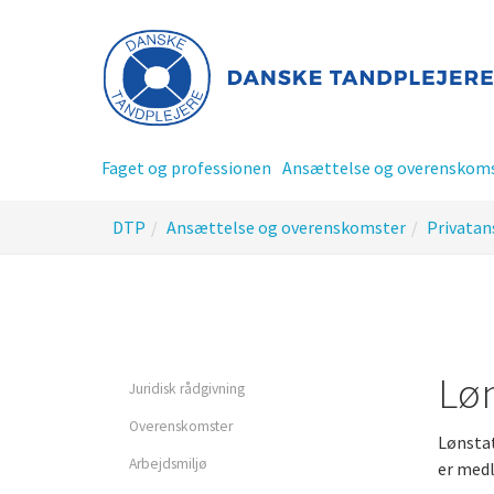
Gå
til
hoved-
indhold
Faget og professionen
Ansættelse og overenskom
Du
DTP
Ansættelse og overenskomster
Privatan
er
her:
Privatansat tandplejer
Offentlig ansat tandplej
Løn
Juridisk rådgivning
Overenskomster
Lønstat
Tillidsrepræsentant - TR
Arbejdsmiljø
er med
siderne