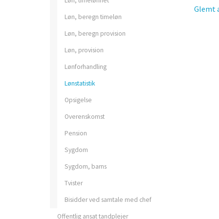
Løn, timelønnet
Glemt a
Løn, beregn timeløn
Løn, beregn provision
Løn, provision
Lønforhandling
Lønstatistik
Opsigelse
Overenskomst
Pension
Sygdom
Sygdom, barns
Tvister
Bisidder ved samtale med chef
Offentlig ansat tandplejer