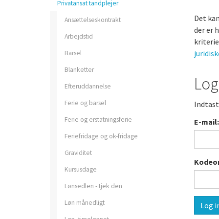
Privatansat tandplejer
Privatpraktiserende
Det kan
Ansættelseskontrakt
tandplejer
der er 
Arbejdstid
Forsikringer som medle
kriteri
juridis
Barsel
Blanketter
Opsigelse og a-kasse
Log
Efteruddannelse
Ferie og barsel
Indtast
Ferie og erstatningsferie
E-mail:
Feriefridage og ok-fridage
Graviditet
Fagprofiler
Kodeor
Kursusdage
Lønsedlen - tjek den
Løn månedligt