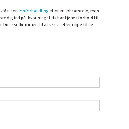
slå til en
lønforhandling
eller en jobsamtale, men
e dig ind på, hvor meget du bør tjene i forhold til
 Du er velkommen til at skrive eller ringe til de