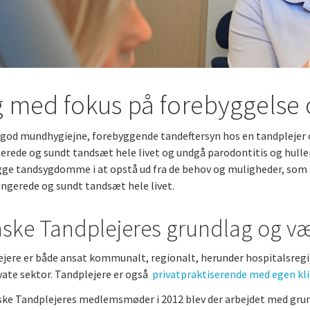
m
g med fokus på forebyggels
god mundhygiejne, forebyggende tandeftersyn hos en tandplejer
erede og sundt tandsæt hele livet og undgå parodontitis og hulle
ge tandsygdomme i at opstå ud fra de behov og muligheder, som g
ungerede og sundt tandsæt hele livet.
ske Tandplejeres grundlag og væ
jere er både ansat kommunalt, regionalt, herunder hospitalsregi, i
vate sektor. Tandplejere er også
privatpraktiserende med egen kli
ke Tandplejeres medlemsmøder i 2012 blev der arbejdet med grun