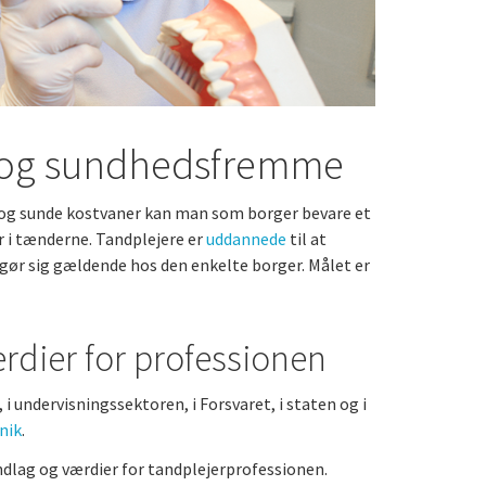
e og sundhedsfremme
 og sunde kostvaner kan man som borger bevare et
r i tænderne. Tandplejere er
uddannede
til at
ør sig gældende hos den enkelte borger. Målet er
rdier for professionen
 undervisningssektoren, i Forsvaret, i staten og i
nik
.
dlag og værdier for tandplejerprofessionen.