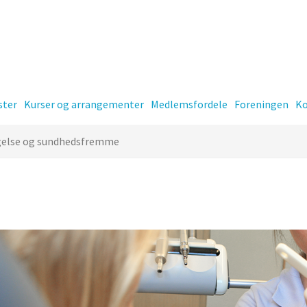
ster
Kurser og arrangementer
Medlemsfordele
Foreningen
Ko
gelse og sundhedsfremme
er
Kontingent
-