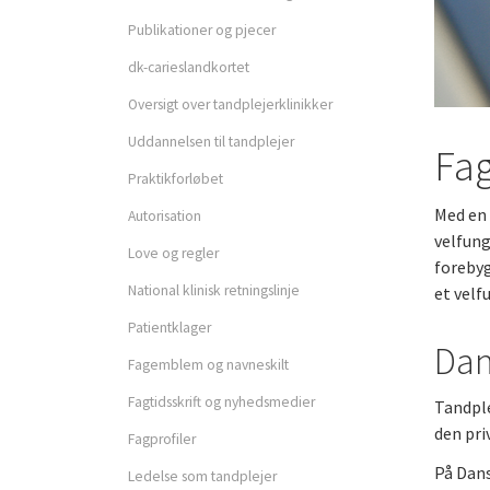
Privatpraktiserende
Publikationer og pjecer
tandplejer
dk-carieslandkortet
Forsikringer som medle
Oversigt over tandplejerklinikker
Uddannelsen til tandplejer
Fa
Opsigelse og a-kasse
Praktikforløbet
Med en 
Autorisation
velfung
Love og regler
forebyg
National klinisk retningslinje
et velf
Patientklager
Dan
Fagprofiler
Fagemblem og navneskilt
Fagtidsskrift og nyhedsmedier
Tandple
den pri
Fagprofiler
På Dans
Ledelse som tandplejer