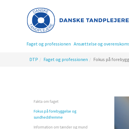
Gå
til
hoved-
indhold
Faget og professionen
Ansættelse og overenskom
Du
DTP
Faget og professionen
Fokus på forebyg
er
her:
Privatansat tandplejer
Offentlig ansat tandplej
Fakta om faget
Fokus på forebyggelse og
Tillidsrepræsentant - TR
sundhedsfremme
siderne
Information om tænder og mund