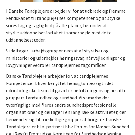
I Danske Tandplejere arbejder vi for at udbrede og fremme
kendskabet til tandplejernes kompetencer og at styrke
vores fag og faglighed på alle planer, herunder at
styrke uddannelsesforløbet i samarbejde med de to
uddannelsessteder.
Vi deltager i arbejdsgrupper nedsat af styrelser og
ministerier og udarbejder høringssvar, når vejledninger og
lovgivninger vedrører tandplejernes fagområder
Danske Tandplejere arbejder for, at tandplejernes
kompetencer bliver benyttet hensigtsmæssigt i det
odontologiske team til gavn for befolkningens og udsatte
gruppers tandsundhed og sundhed. Vi samarbejder
tværfagligt med fleres andre sundhedsprofessionelle
organisationer og deltager i en lang række aktiviteter, der
henvender sig til forskellige grupper af borgere. Danske
Tandplejere er bl.a. partner i hhv. Forum for Mænds Sundhed
og i Røgfri Fremtid og Komiteen for Sundhedsoplysning.