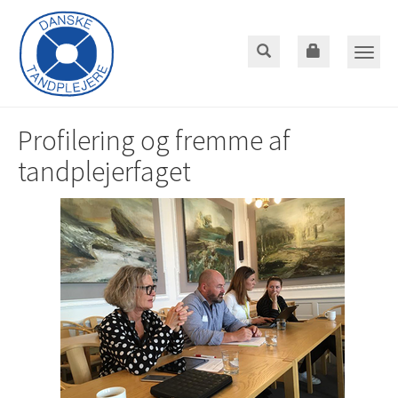
Gå
til
hoved-
Toggle
indhold
naviga
Profilering og fremme af
tandplejerfaget