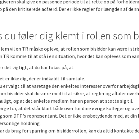
giveren skal give en passende periode til at rette op på forholden
p på den kritiserede adfærd. Der er ikke regler for længden af denn
.
s du føler dig klemt i rollen som 
lem vil en TR måske opleve, at rollen som bisidder kan være i stri
 TR komme til at stå i en situation, hvor det kan opleves som vans
r det vigtigt, at du har fokus på, at:
et er ikke dig, der er indkaldt til samtale.
u er valgt til at varetage den enkeltes interesser overfor arbejdsg
om bisidder skal du være med til at sikre, at regler og aftaler ove
uligt, og at det enkelte medlem har en person at støtte sig til.
ørge for, at det står klart både over for dine øvrige kolleger og ov
g som DTP's repræsentant. Det er ikke ensbetydende med, at din k
ersonlige holdning.
ar du brug for sparring om bisidderrollen, kan du altid kontakte de