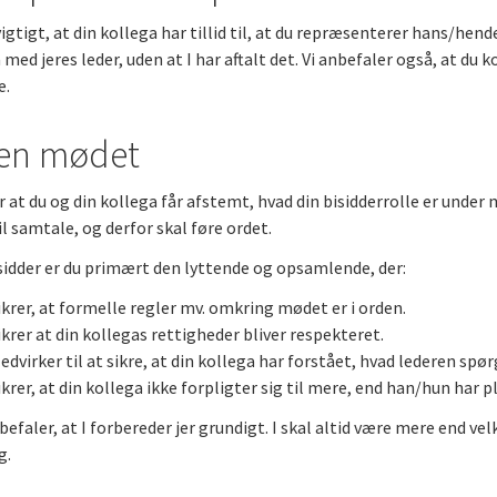
vigtigt, at din kollega har tillid til, at du repræsenterer hans/hend
 med jeres leder, uden at I har aftalt det. Vi anbefaler også, at 
e.
en mødet
r at du og din kollega får afstemt, hvad din bisidderrolle er under
til samtale, og derfor skal føre ordet.
idder er du primært den lyttende og opsamlende, der:
ikrer, at formelle regler mv. omkring mødet er i orden.
ikrer at din kollegas rettigheder bliver respekteret.
edvirker til at sikre, at din kollega har forstået, hvad lederen spør
ikrer, at din kollega ikke forpligter sig til mere, end han/hun har pl
efaler, at I forbereder jer grundigt. I skal altid være mere end ve
g.