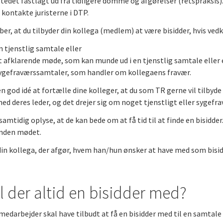
 stedet fastlagt ud fra tidligere domme og afgørelser (retspraksis)
d kontakte juristerne i DTP.
er, at du tilbyder din kollega (medlem) at være bisidder, hvis ved
m
n tjenstlig samtale eller
t afklarende møde, som kan munde ud i en tjenstlig samtale eller 
ygefraværssamtaler, som handler om kollegaens fravær.
en god idé at fortælle dine kolleger, at du som TR gerne vil tilbyde d
d deres leder, og det drejer sig om noget tjenstligt eller sygefra
samtidig oplyse, at de kan bede om at få tid til at finde en bisidder
inden mødet.
din kollega, der afgør, hvem han/hun ønsker at have med som bisidde
l der altid en bisidder med?
edarbejder skal have tilbudt at få en bisidder med til en samtale