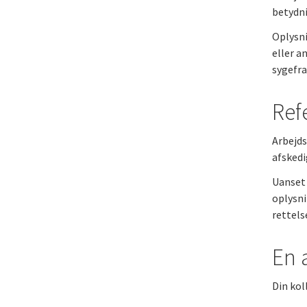
betydni
Oplysni
eller a
sygefra
Ref
Arbejds
afsked
Uanset 
oplysni
rettels
En 
Din kol