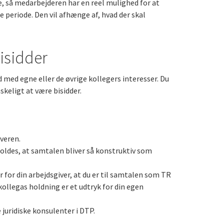
e, så medarbejderen har en reel mulighed for at
e periode. Den vil afhænge af, hvad der skal
bisidder
d med egne eller de øvrige kollegers interesser. Du
keligt at være bisidder.
iveren.
rholdes, at samtalen bliver så konstruktiv som
er for din arbejdsgiver, at du er til samtalen som TR
ollegas holdning er et udtryk for din egen
 juridiske konsulenter i DTP.