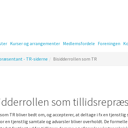
ster
Kurser og arrangementer
Medlemsfordele
Foreningen
Ko
epræsentant - TR-siderne
Bisidderrollen som TR
er
Kontingent
idderrollen som tillidsrepræ
 som TR bliver bedt om, og accepterer, at deltage i fx en tjenstlig 
-
for en tjenstlig samtale og advarsler bliver overholdt. De formelle kr