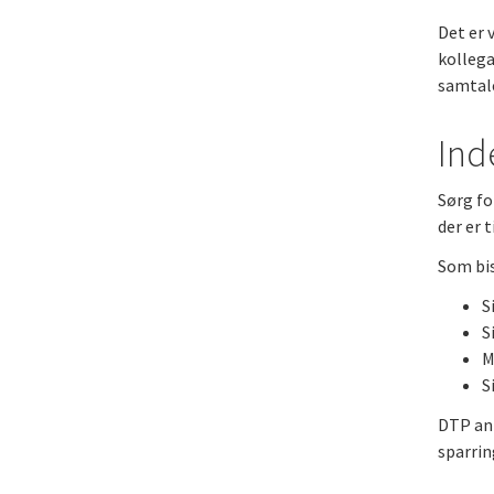
Det er 
kollega
samtal
Ind
Sørg fo
der er 
Som bis
S
S
M
S
DTP anb
sparrin