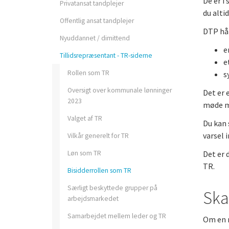
De er i
Privatansat tandplejer
Privatpraktiserende
du alti
Offentlig ansat tandplejer
tandplejer
DTP håb
Nyuddannet / dimittend
Forsikringer som medle
e
Tillidsrepræsentant - TR-siderne
e
Rollen som TR
s
Opsigelse og a-kasse
Oversigt over kommunale lønninger
Det er 
2023
møde me
Valget af TR
Du kan 
varsel 
Vilkår generelt for TR
Løn som TR
Det er 
Fagprofiler
TR.
Bisidderrollen som TR
Særligt beskyttede grupper på
Ska
arbejdsmarkedet
Samarbejdet mellem leder og TR
Om en m