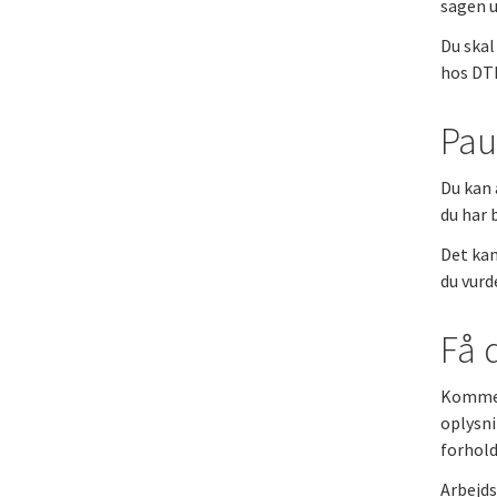
sagen u
Du skal
hos DTP
Pau
Du kan 
du har 
Det kan
du vurd
Få 
Kommer 
oplysni
forhold
Arbejds