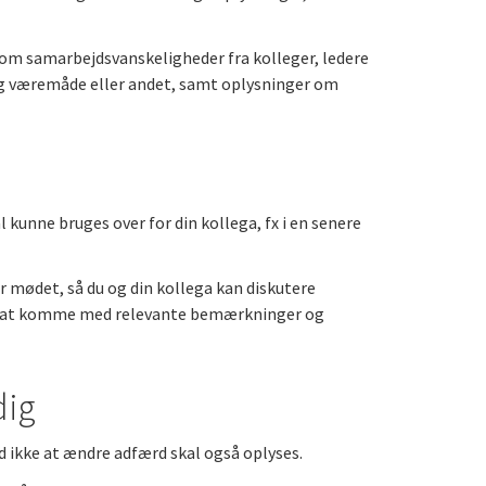
r om samarbejdsvanskeligheder fra kolleger, ledere
ig væremåde eller andet, samt oplysninger om
l kunne bruges over for din kollega, fx i en senere
r mødet, så du og din kollega kan diskutere
ved at komme med relevante bemærkninger og
dig
 ikke at ændre adfærd skal også oplyses.