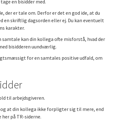
tage en bisidder med.
 der er tale om. Derfor er det en god ide, at du
d en skriftlig dagsorden eller ej. Du kan eventuelt
ns karakter.
en samtale kan din kollega ofte misforstå, hvad der
g med bisidderen uundværlig.
sigtsmæssigt for en samtales positive udfald, om
sidder
ld til arbejdsgiveren.
og at din kollega ikke forpligter sig til mere, end
 her på TR-siderne.