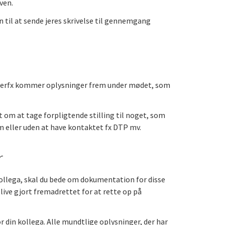
ven.
til at sende jeres skrivelse til gennemgang
s derfx kommer oplysninger frem under mødet, som
t om at tage forpligtende stilling til noget, som
om eller uden at have kontaktet fx DTP mv.
r
llega, skal du bede om dokumentation for disse
live gjort fremadrettet for at rette op på
r din kollega. Alle mundtlige oplysninger, der har