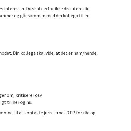
es interesser. Du skal derfor ikke diskutere din
du kommer og går sammen med din kollega til en
 mødet. Din kollega skal vide, at det er ham/hende,
ger om, kritiserer osv.
igt til her og nu.
lkomne til at kontakte juristerne i DTP for råd og