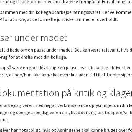
dsat og til at komme med en udtalelse fremgår af Forvaltningslo
 sammen med din kollega udarbejde høringssvaret. I er velkommen 
 for at sikre, at de formelle juridiske rammer er overholdt.
ser under mødet
altid bede om en pause under mødet. Det kan være relevant, hvi
brug for at drøfte med din kollega.
 også være en god idé at tage en pause, hvis din kollega bliver bed
erer, at han/hun ikke kan/skal overskue uden tid til at tænke sig 
dokumentation på kritik og klage
arbejdsgiveren med negative/kritiserende oplysninger om din ko
nger og spørge arbejdsgiveren om, hvad der er gjort tidligere/vil b
ene.
giver har notatpligt, hvis oplysningerne skal kunne bruges over fo