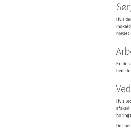
Sør
Hvis de
indkald
mødet e
Arb
Er din 
bede le
Ved
Hvis le
afskedi
hørings
Det bet