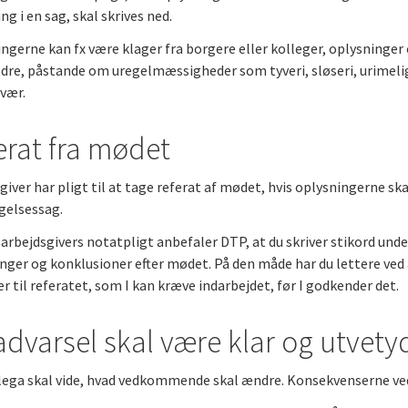
ng i en sag, skal skrives ned.
ngerne kan fx være klager fra borgere eller kolleger, oplysninge
ndre, påstande om uregelmæssigheder som tyveri, sløseri, urimel
vær.
erat fra mødet
giver har pligt til at tage referat af mødet, hvis oplysningerne ska
igelsessag.
arbejdsgivers notatpligt anbefaler DTP, at du skriver stikord unde
nger og konklusioner efter mødet. På den måde har du lettere 
er til referatet, som I kan kræve indarbejdet, før I godkender det.
advarsel skal være klar og utvety
lega skal vide, hvad vedkommende skal ændre. Konsekvenserne ved