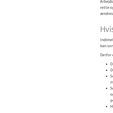
Arbejds
rette o
ændres
Hvi
Indimel
kan som
Derfor e
D
D
S
m
S
o
p
H