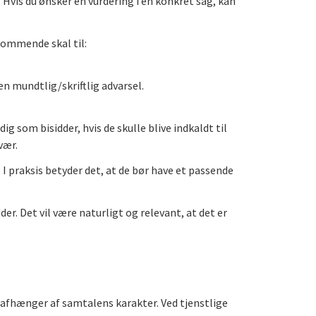
. Hvis du ønsker en vurdering i en konkret sag, kan
kommende skal til:
en mundtlig/skriftlig advarsel.
ig som bisidder, hvis de skulle blive indkaldt til
vær.
. I praksis betyder det, at de bør have et passende
r. Det vil være naturligt og relevant, at det er
 afhænger af samtalens karakter. Ved tjenstlige