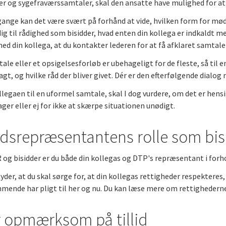
r og sygefraværssamtaler, skal den ansatte have mulighed for at 
ange kan det være svært på forhånd at vide, hvilken form for møde,
 dig til rådighed som bisidder, hvad enten din kollega er indkaldt me
med din kollega, at du kontakter lederen for at få afklaret samtale
ale eller et opsigelsesforløb er ubehageligt for de fleste, så til 
sagt, og hvilke råd der bliver givet. Dér er den efterfølgende dialo
llegaen til en uformel samtale, skal I dog vurdere, om det er hen
ager eller ej for ikke at skærpe situationen unødigt.
lidsrepræsentantens rolle som bi
og bisidder er du både din kollegas og DTP's repræsentant i forho
yder, at du skal sørge for, at din kollegas rettigheder respekteres, 
ende har pligt til her og nu. Du kan læse mere om rettighederne
 opmærksom på tillid