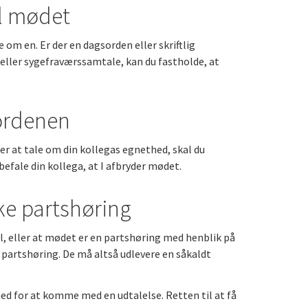
il mødet
 om en. Er der en dagsorden eller skriftlig
e eller sygefraværssamtale, kan du fastholde, at
sordenen
er at tale om din kollegas egnethed, skal du
befale din kollega, at I afbryder mødet.
ke partshøring
el, eller at mødet er en partshøring med henblik på
 partshøring. De må altså udlevere en såkaldt
ghed for at komme med en udtalelse. Retten til at få