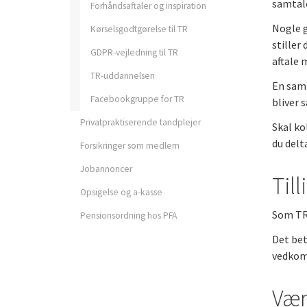
samtale
Forhåndsaftaler og inspiration
Nogle g
Kørselsgodtgørelse til TR
stiller
GDPR-vejledning til TR
aftale 
TR-uddannelsen
En samt
Facebookgruppe for TR
bliver 
Privatpraktiserende tandplejer
Skal ko
du delt
Forsikringer som medlem
Jobannoncer
Til
Opsigelse og a-kasse
Som TR 
Pensionsordning hos PFA
Det bet
vedkomm
Vær