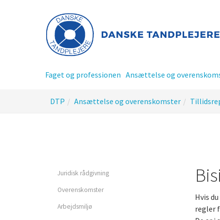
Gå
til
hoved-
indhold
Faget og professionen
Ansættelse og overenskom
Du
DTP
Ansættelse og overenskomster
Tillidsr
er
her:
Privatansat tandplejer
Offentlig ansat tandplej
Bis
Juridisk rådgivning
Overenskomster
Hvis du
Tillidsrepræsentant - TR
Arbejdsmiljø
regler 
siderne